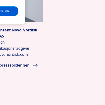
ta alle
ontakt Novo Nordisk
AS
sch
kasjonsrådgiver
vonordisk.com
pressebilder her