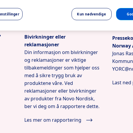
nnstillinger
Kun nødvendige
God
?
Bivirkninger eller
Pressek
reklamasjoner
Norway 
Din informasjon om bivirkninger
Jonas Ra
og reklamasjoner er viktige
Kommuni
tilbakemeldinger som hjelper oss
YORC@no
med å sikre trygg bruk av
Last ned 
produktene våre. Ved
reklamasjoner eller bivirkninger
av produkter fra Novo Nordisk,
Les mer om rapportering