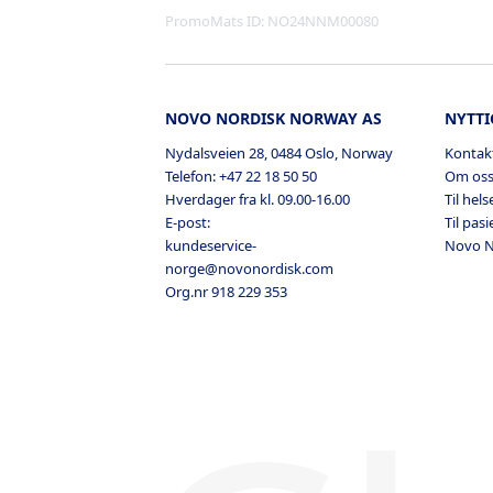
PromoMats ID:
NO24NNM00080
NOVO NORDISK NORWAY AS
NYTTI
Nydalsveien 28, 0484 Oslo, Norway
Kontak
Telefon: +47 22 18 50 50
Om os
Hverdager fra kl. 09.00-16.00
Til hel
E-post:
Til pasi
kundeservice-
Novo N
norge@novonordisk.com
Org.nr 918 229 353