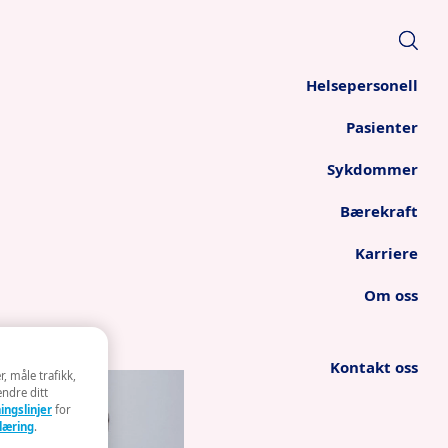
Helsepersonell
Pasienter
Sykdommer
Bærekraft
Karriere
Om oss
Kontakt oss
, måle trafikk,
endre ditt
ingslinjer
for
læring
.