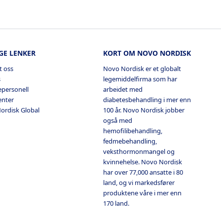
GE LENKER
KORT OM NOVO NORDISK
t oss
Novo Nordisk er et globalt
s
legemiddelfirma som har
sepersonell
arbeidet med
enter
diabetesbehandling i mer enn
ordisk Global
100 år. Novo Nordisk jobber
også med
hemofilibehandling,
fedmebehandling,
veksthormonmangel og
kvinnehelse. Novo Nordisk
har over 77,000 ansatte i 80
land, og vi markedsfører
produktene våre i mer enn
170 land.