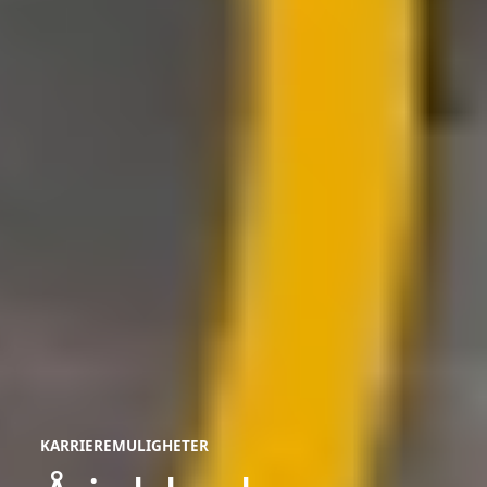
KARRIEREMULIGHETER
karrieremuligheter